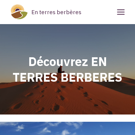
Aller
En terres berbères
au
contenu
Découvrez EN
TERRES BERBERES