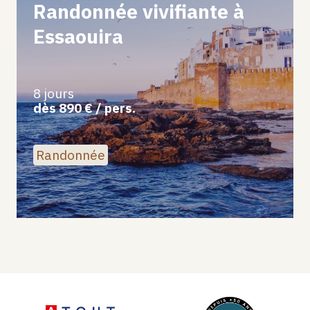
Randonnée vivifiante à
Essaouira
8 jours
dès 890 € / pers.
Randonnée