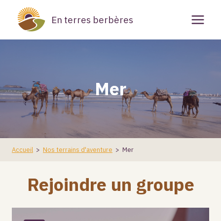
Aller
En terres berbères
au
contenu
Mer
Accueil
>
Nos terrains d'aventure
>
Mer
Rejoindre un groupe