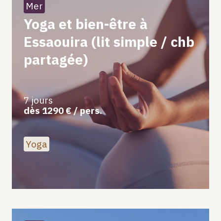
Mer
Yoga et bien-être à
Essaouira (lit simple / chb
partagée)
7 jours
dès 1290 € / pers.
Yoga