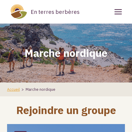
Aller
En terres berbères
au
contenu
Marche nordique
Accueil
>
Marche nordique
Rejoindre un groupe