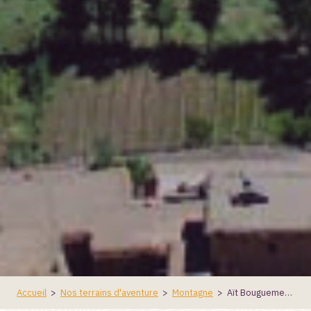
Accueil
>
Nos terrains d'aventure
>
Montagne
>
Aït Bouguemez – Balade en étoile et bivouac