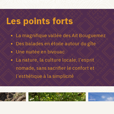
Les points forts
La magnifique vallée des Aït Bouguemez
Des balades en étoile autour du gîte
Une nuitée en bivouac
La nature, la culture locale, l’esprit
nomade, sans sacrifier le confort et
l’esthétique à la simplicité