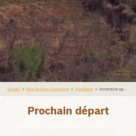
Accueil
>
Nos terrains d'aventure
>
Montagne
>
Ascension sportive du Toubkal
Prochain départ