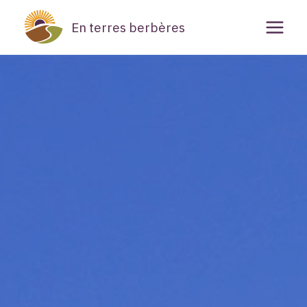
Aller
En terres berbères
au
contenu