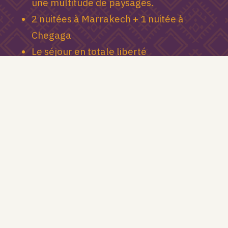
une multitude de paysages.
2 nuitées à Marrakech + 1 nuitée à
Chegaga
Le séjour en totale liberté