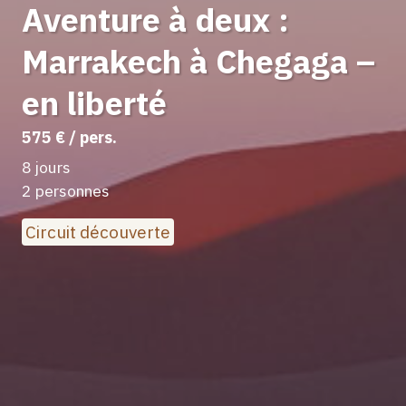
Aventure à deux :
Marrakech à Chegaga –
en liberté
575 € / pers.
8 jours
2 personnes
Circuit découverte