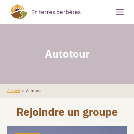
Aller
En terres berbères
au
contenu
Autotour
Accueil
>
Autotour
Rejoindre un groupe