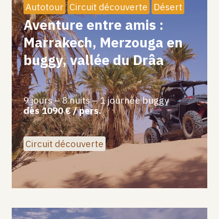
Autotour
Circuit découverte
Désert
Aventure entre amis :
Marrakech, Merzouga en
buggy, vallée du Drâa
9 jours – 8 nuits – 1 journée buggy
dès 1090 € / pers.
Circuit découverte