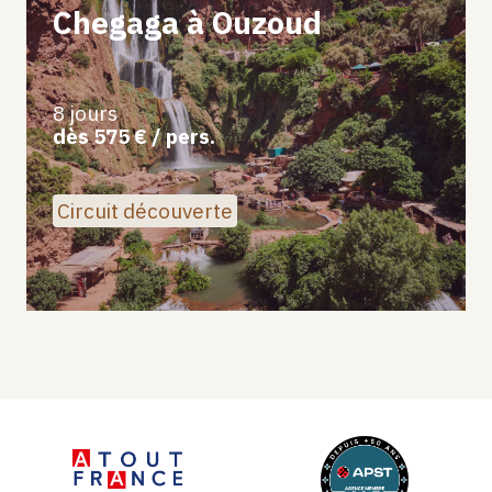
Chegaga à Ouzoud
8 jours
dès 575 € / pers.
Circuit découverte